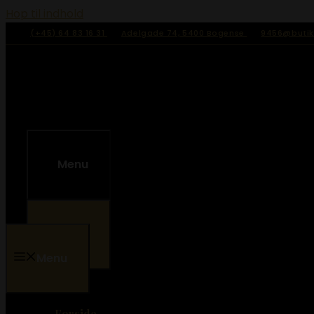
Hop til indhold
(+45) 64 83 16 31
Adelgade 74, 5400 Bogense
9456@butik
Menu
Menu
Menu
Forside