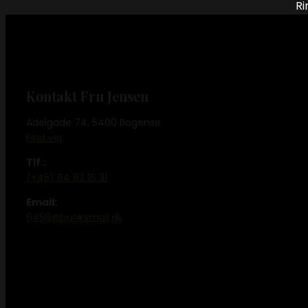
Ri
Kontakt Fru Jensen
Adelgade 74, 5400 Bogense
Find vej
Tlf.:
(+45) 64 83 16 31
Email:
9456@butiksmail.dk