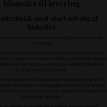
blomster til levering
msterbutik med stort udvalg af
buketter
en finder du information om priser og produkter i vores
forretning.
tort udvalg af dekorative blomster og buketter til enhver
ntakt os, og hør om vores sortiment og tilbud, eller kig forb
lige butik. Her kan du se vores store udvalg af buketter,
kranse, planter med mere.
 hemmelighed, at vi, i vores butik, har grønne fingre. Vi er
evidste, og udvælger omhyggeligt de bedste og pæneste
 vores kunder. Vi laver og leverer buketter til private samt
til selskaber og fester.
er en blomst og et smil den korteste afstand mellem