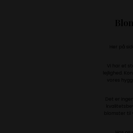
​Blo
Her på sid
Vi har et s
lejlighed. Ko
vores hygge
Det er ingen
kvalitetsb
blomster til
Hos os 