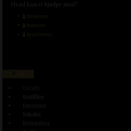
Hvad kan vi hjælpe med?
Haveroser
Buketter
Begravelser
Luk
Forside
Bestilling
Haveroser
Buketter
Begravelser