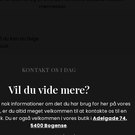
mennesker.
å du kan du følge
bud.
KONTAKT OS I DAG
Vil du vide mere?
e nok informationer om det du har brug for her på vores
 er du altid meget velkommen til at kontakte os til en
k. Du er også velkommen i vores butik i
Adelgade 74,
5400 Bogense
.