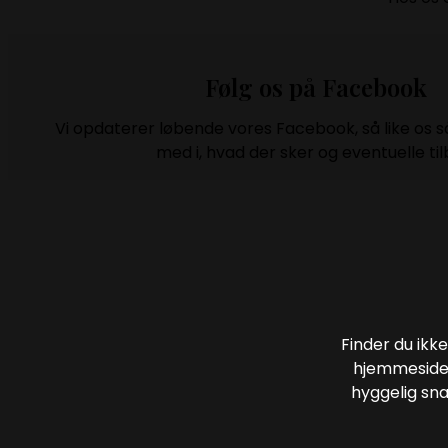
Følg os på Facebook
Vi opdaterer løbende vores Facebook, så like os s
med i, hvad der sker og eventuelle til
Finder du ikk
hjemmeside,
hyggelig sna